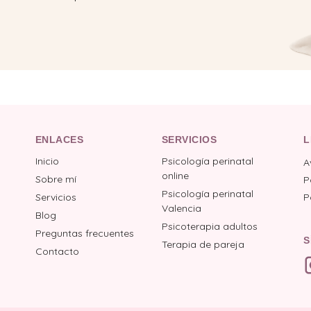
ENLACES
SERVICIOS
L
Inicio
Psicología perinatal
A
online
Sobre mí
P
Psicología perinatal
Servicios
P
Valencia
Blog
Psicoterapia adultos
Preguntas frecuentes
S
Terapia de pareja
Contacto